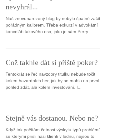
nevyhrál...
Náš znovunarozený blog by nebylo špatné začít
pořádným kalibrem. Třeba exkurzí v advokátní
kanceláři takového esa, jako je sám Perry...
Což takhle dát si příště poker?
Tentokrát se řeč navzdory titulku nebude točit
kolem hazardních her, jak by se mohlo na první
pohled zdát, ale kolem investování. I...
Stejně vás dostanou. Nebo ne?
Když tak počítám četnost výskytu typů problémů,
se kterými přišli naši klienti v lednu, nejsou to