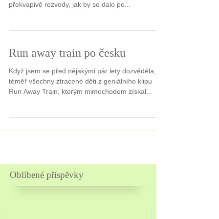
překvapivě rozvody, jak by se dalo po...
Run away train po česku
Když jsem se před nějakými pár lety dozvěděla, že
téměř všechny ztracené děti z geniálního klipu
Run Away Train, kterým mimochodem získal...
Oblíbené příspěvky