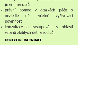
jmění manželů
právní pomoc v otázkách péče o
nezletilé děti včetně vyživovací
povinnosti
konzultace a zastupování v oblasti
vztahů zletilých dětí a rodičů
KONTAKTNÍ INFORMACE
ADRESA: Dominikánské nám. 187/5, 602 00
Brno
TELEFON:
+420 545 221 054
MOBIL:
+420 608 729 381
EMAIL:
ak.denisa.smidova@gmail.com
POŠLETE NÁM ZPRÁVU
Pro rychlé kontaktování naší kanceláře
můžete též využít kontaktní formulář
umístěný na našich stránkách.
POŠLETE NÁM ZPRÁVU